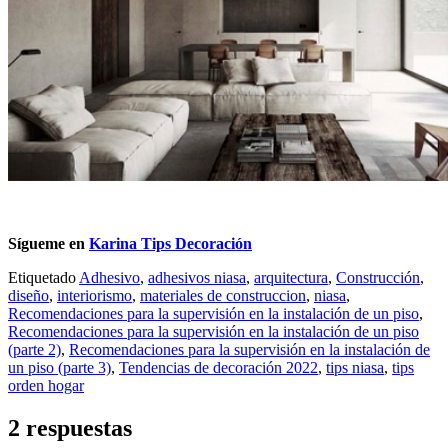
Sígueme en
Karina Tips Decoración
Etiquetado
Adhesivo
,
adhesivos niasa
,
arquitectura
,
Construcción
,
diseño
,
interiorismo
,
materiales de construccion
,
niasa
,
Recomendaciones para la supervisión en la instalación de un piso
,
Recomendaciones para la supervisión en la instalación de un piso
(parte 2)
,
Recomendaciones para la supervisión en la instalación de
un piso (parte 3)
,
Tendencias de decoración 2022
,
tips niasa
,
tips
orden hogar
2 respuestas