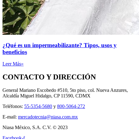
¿Qué es un impermeabilizante? Tipos, usos y
beneficios
Leer Más»
CONTACTO Y DIRECCIÓN
General Mariano Escobedo #510, 5to piso, col. Nueva Anzures,
Alcaldía Miguel Hidalgo, CP 11590, CDMX
Teléfonos:
55-5354-5680
y
800-5064-272
E-mail:
mercadotecnia@niasa.com.mx
Niasa México, S.A. C.V. © 2023
Facebook-f