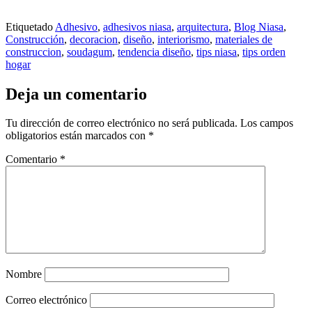
Etiquetado
Adhesivo
,
adhesivos niasa
,
arquitectura
,
Blog Niasa
,
Construcción
,
decoracion
,
diseño
,
interiorismo
,
materiales de
construccion
,
soudagum
,
tendencia diseño
,
tips niasa
,
tips orden
hogar
Deja un comentario
Tu dirección de correo electrónico no será publicada.
Los campos
obligatorios están marcados con
*
Comentario
*
Nombre
Correo electrónico