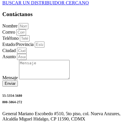
BUSCAR UN DISTRIBUIDOR CERCANO
Contáctanos
Nombre
Correo
Teléfono
Estado/Provincia
Ciudad
Asunto
Mensaje
Enviar
55-5354-5680
800-5064-272
General Mariano Escobedo #510, 5to piso, col. Nueva Anzures,
Alcaldía Miguel Hidalgo, CP 11590, CDMX
mercadotecnia@niasa.com.mx