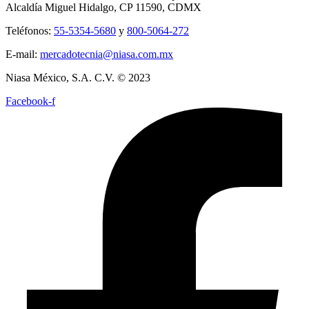
Alcaldía Miguel Hidalgo, CP 11590, CDMX
Teléfonos:
55-5354-5680
y
800-5064-272
E-mail:
mercadotecnia@niasa.com.mx
Niasa México, S.A. C.V. © 2023
Facebook-f